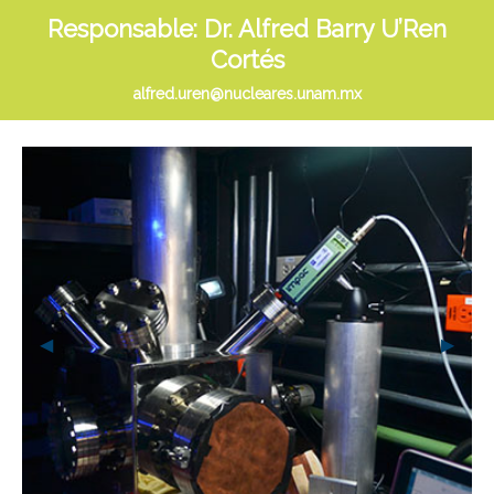
Responsable: Dr. Alfred Barry U’Ren
Cortés
alfred.uren@nucleares.unam.mx
Previous Slide
◀︎
Next S
▶︎