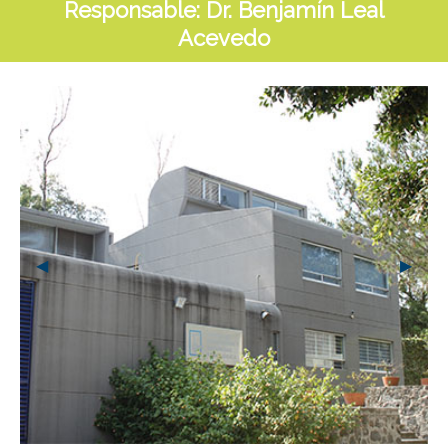
Responsable:
Dr. Benjamín Leal
Acevedo
Previous Slide
◀︎
Next S
▶︎